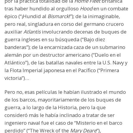
por la práctica totalidad de la
Home Fleet
británica
tras haber hundido al orgulloso
Hood
en un combate
épico (“¡Hundid al
Bismarck
!”); de la inimaginable,
pero real, singladura en corso del germano crucero
auxiliar
Atlantis
involucrando decenas de buques de
guerra ingleses en su búsqueda (“Bajo diez
banderas”); de la encarnizada caza de un submarino
alemán por un destructor americano (“Duelo en el
Atlántico”), de las batallas navales entre la U.S. Navy y
la Flota Imperial japonesa en el Pacífico (“Primera
victoria”)…
Pero no, esas películas le habían ilustrado el mundo
de los barcos, mayoritariamente de los buques de
guerra, a lo largo de la Historia, pero la que
consideró más le había inclinado a tratar de ser
ingeniero naval fue el caso de “Misterio en el barco
perdido” (“The Wreck of the
Mary Deare
”),