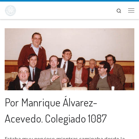
Saltar al contenido
Search
Me
Por Manrique Álvarez-
Acevedo. Colegiado 1087
Estaba muy nervioso mientras caminaba desde la