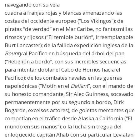
navegando con su vela
cuadra a franjas rojas y blancas amenazando las
costas del occidente europeo (“Los Vikingos”); de
piratas “de verdad” en el Mar Caribe, no fantasmillas
rizosos y rijosos (“El temible burlón”, irreemplazable
Burt Lancaster); de la fallida expedición inglesa de la
Bounty
al Pacífico en búsqueda del árbol del pan
(“Rebelión a bordo”, con sus increíbles secuencias
para intentar doblar el Cabo de Hornos hacia el
Pacífico); de los combates navales en las guerras
napoleónicas (“Motín en el
Defiant
”, con el mando de
su honesto comandante, Sir Alec Guinness, socavado
permanentemente por su segundo a bordo, Dirk
Bogarde, excelsos actores); de goletas mercantes que
competían en el tráfico desde Alaska a California (“El
mundo en sus manos”); o la lucha sin tregua del
enloquecido capitán Ahab con su particular Leviatán